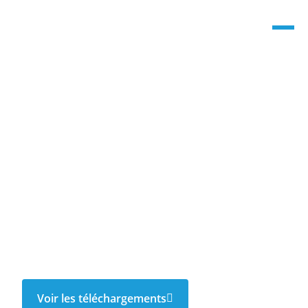
Clearvision 60
verre simple
Nous le faisons.
Voir les téléchargements